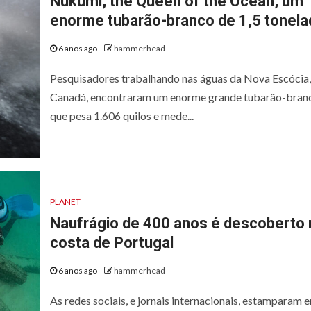
Nukumi, the Queen of the Ocean, um
enorme tubarão-branco de 1,5 tonela
6 anos ago
hammerhead
Pesquisadores trabalhando nas águas da Nova Escócia,
Canadá, encontraram um enorme grande tubarão-bran
que pesa 1.606 quilos e mede...
PLANET
Naufrágio de 400 anos é descoberto 
costa de Portugal
6 anos ago
hammerhead
As redes sociais, e jornais internacionais, estamparam 