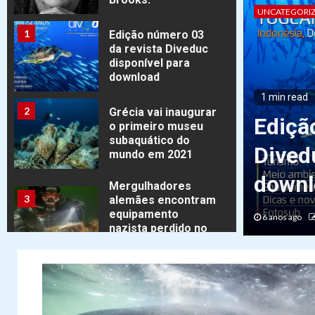
UNCATEGORI
1
Edição número 03
da revista Diveduc
disponível para
download
1 min read
2
Grécia vai inaugurar
Ediçã
o primeiro museu
subaquático do
 famoso fotógrafo
Dived
mundo em 2021
o Ernie Brooks.
downl
Mergulhadores
3
alemães encontram
equipamento
head
6 anos ago
nazista perdido no
fundo do Mar
Báltico
Blog
4
Edição número 02
da revista Diveduc