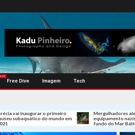
sive
Free Dive
Imagem
Tech
i inaugurar o primeiro
Mergulhadores alemães e
baquático do mundo em
equipamento nazista perd
fundo do Mar Báltico