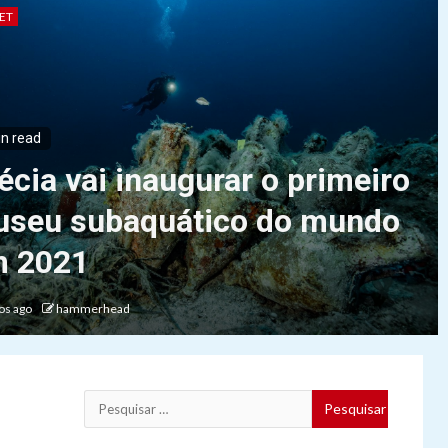
ET
in read
écia vai inaugurar o primeiro
seu subaquático do mundo
 2021
os ago
hammerhead
Pesquisar
por: