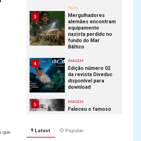
o
TECH
Mergulhadores
3
alemães encontram
equipamento
nazista perdido no
fundo do Mar
Báltico
IMAGEM
4
Edição número 02
da revista Diveduc
disponível para
download
IMAGEM
5
Faleceu o famoso
fotógrafo
submarino Ernie
Brooks.
Latest
Popular
s que