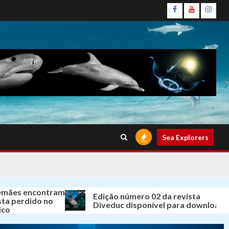
Facebook
Youtube
Insta
Sea Explorers
ncontram
Edição número 02 da revista
ido no
Diveduc disponível para download