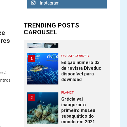
recorde mundial de
Instagram
mergulho livre
7
PLANET
TRENDING POSTS
Novo Recife de
CAROUSEL
ce
coral é descoberto
ores
na Austrália
UNCATEGORIZED
1
Edição número 03
da revista Diveduc
cerá
disponível para
download
entros
PLANET
2
Grécia vai
inaugurar o
primeiro museu
subaquático do
mundo em 2021