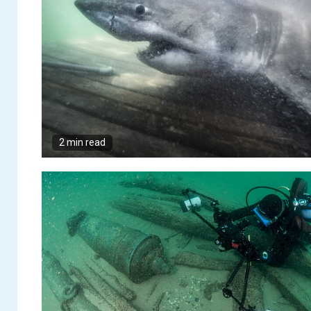
disponível para
download
5
Faleceu o famoso
fotógrafo
submarino Ernie
Brooks.
1
Edição número 03
da revista Diveduc
2 min read
disponível para
download
2
Grécia vai inaugurar
o primeiro museu
subaquático do
mundo em 2021
Mergulhadores
3
alemães encontram
equipamento