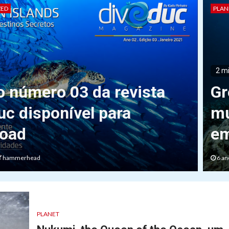
ZED
PLAN
2 m
o número 03 da revista
Gr
uc disponível para
mu
oad
em
hammerhead
6 an
PLANET