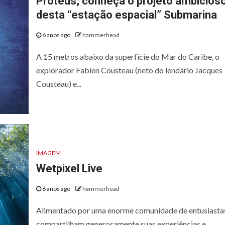
Proteus, conheça o projeto ambicios
desta “estação espacial” Submarina
6 anos ago
hammerhead
A 15 metros abaixo da superfície do Mar do Caribe, o
explorador Fabien Cousteau (neto do lendário Jacques
Cousteau) e...
IMAGEM
Wetpixel Live
6 anos ago
hammerhead
Alimentado por uma enorme comunidade de entusiasta
compartilham generosamente suas experiências e