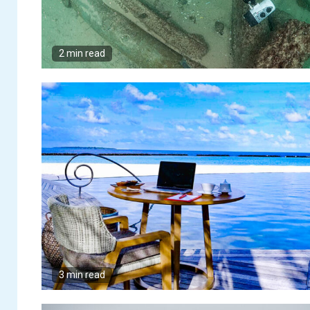
nazista perdido no
fundo do Mar
Báltico
2 min read
3 min read