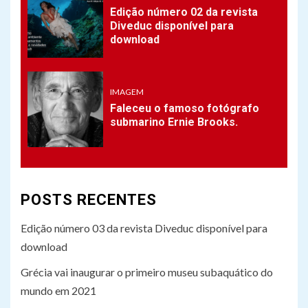
Edição número 02 da revista
Diveduc disponível para
3
TECH
download
Mergulhadores alemães
encontram equipamento
nazista perdido no fundo do
Mar Báltico
IMAGEM
Faleceu o famoso fotógrafo
submarino Ernie Brooks.
4
IMAGEM
Edição número 02 da revista
Diveduc disponível para
download
POSTS RECENTES
5
Edição número 03 da revista Diveduc disponível para
IMAGEM
Faleceu o famoso fotógrafo
download
submarino Ernie Brooks.
Grécia vai inaugurar o primeiro museu subaquático do
mundo em 2021