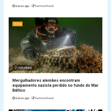
6 anos ago
hammerhead
TECH
2 min read
Mergulhadores alemães encontram
equipamento nazista perdido no fundo do Mar
Báltico
6 anos ago
hammerhead