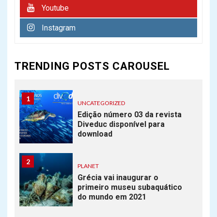
Youtube
mergulho livre
Instagram
7
PLANET
Novo Recife de coral é
TRENDING POSTS CAROUSEL
descoberto na Austrália
1
UNCATEGORIZED
Edição número 03 da revista
Diveduc disponível para
download
2
PLANET
Grécia vai inaugurar o
primeiro museu subaquático
do mundo em 2021