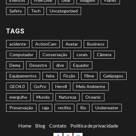
Eventos
Free Dive
Gear
Imagem
Planet
Safety
Tech
Uncategorized
TAGS
acidente
ActionCam
Avatar
Business
Computador
Conservação
corais
Câmera
Dema
Desastre
dive
Equador
Equipamentos
feira
Ficção
Filme
Galápagos
GEO4.0
GoPro
Hero8
Meio Ambiente
mergulho
Mundo
Natureza
Oceanic
Preservação
raja
recifes
Rio
Underwater
Home
Blog
Contato
Política de privacidade