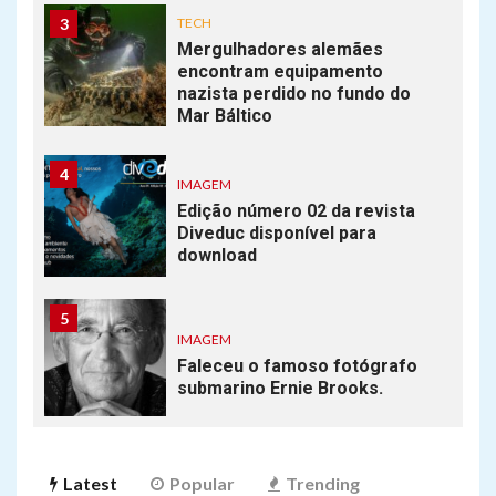
3
TECH
Mergulhadores alemães
encontram equipamento
nazista perdido no fundo do
Mar Báltico
4
IMAGEM
Edição número 02 da revista
Diveduc disponível para
download
5
IMAGEM
Faleceu o famoso fotógrafo
submarino Ernie Brooks.
6
FREE DIVE
Latest
Popular
Trending