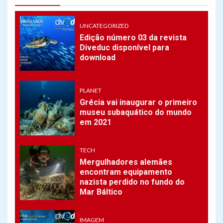
Eslovena Alenka Artnik
quebra recorde mundial de
mergulho livre
UNCATEGORIZED
Edição número 03 da revista
Diveduc disponível para
7
download
PLANET
Novo Recife de coral é
descoberto na Austrália
PLANET
Grécia vai inaugurar o primeiro
museu subaquático do mundo
1
UNCATEGORIZED
em 2021
Edição número 03 da revista
Diveduc disponível para
download
TECH
Mergulhadores alemães
encontram equipamento
2
nazista perdido no fundo do
PLANET
Mar Báltico
Grécia vai inaugurar o
primeiro museu subaquático
do mundo em 2021
IMAGEM