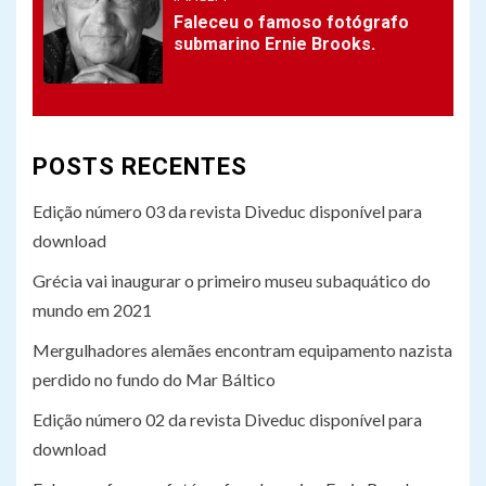
Faleceu o famoso fotógrafo
submarino Ernie Brooks.
4
IMAGEM
Edição número 02 da revista
Diveduc disponível para
download
POSTS RECENTES
5
Edição número 03 da revista Diveduc disponível para
IMAGEM
Faleceu o famoso fotógrafo
download
submarino Ernie Brooks.
Grécia vai inaugurar o primeiro museu subaquático do
mundo em 2021
Mergulhadores alemães encontram equipamento nazista
perdido no fundo do Mar Báltico
Edição número 02 da revista Diveduc disponível para
download