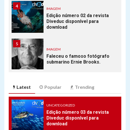
4
IMAGEM
Edição número 02 da revista
Diveduc disponível para
download
5
IMAGEM
Faleceu o famoso fotógrafo
submarino Ernie Brooks.
6
FREE DIVE
Latest
Popular
Trending
Eslovena Alenka Artnik
quebra recorde mundial de
mergulho livre
UNCATEGORIZED
Edição número 03 da revista
Diveduc disponível para
7
download
PLANET