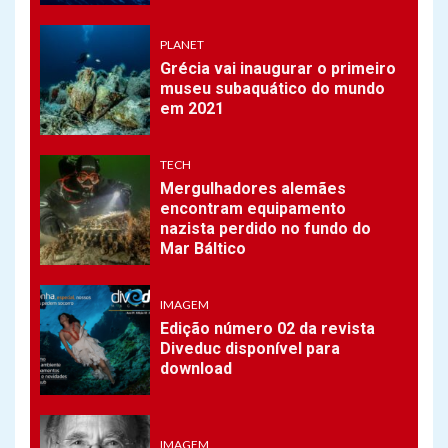
Novo Recife de coral é
descoberto na Austrália
PLANET
Grécia vai inaugurar o primeiro
museu subaquático do mundo
1
UNCATEGORIZED
em 2021
Edição número 03 da revista
Diveduc disponível para
download
TECH
Mergulhadores alemães
encontram equipamento
2
nazista perdido no fundo do
PLANET
Mar Báltico
Grécia vai inaugurar o
primeiro museu subaquático
do mundo em 2021
IMAGEM
Edição número 02 da revista
Diveduc disponível para
3
TECH
download
Mergulhadores alemães
encontram equipamento
nazista perdido no fundo do
Mar Báltico
IMAGEM