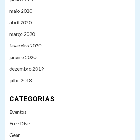
maio 2020
abril 2020
março 2020
fevereiro 2020
janeiro 2020
dezembro 2019
julho 2018
3
TECH
CATEGORIAS
Mergulhadores alemães
encontram equipamento
Eventos
nazista perdido no fundo do
Mar Báltico
Free Dive
Gear
4