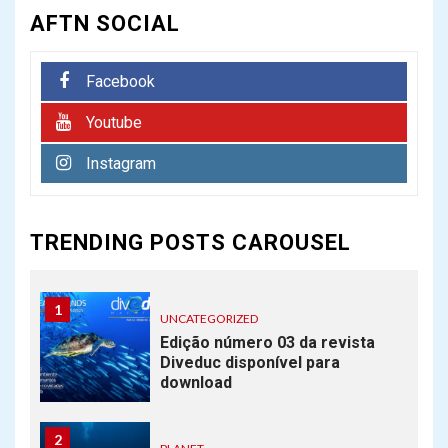
AFTN SOCIAL
6
FREE DIVE
Facebook
Eslovena Alenka Artnik
quebra recorde mundial de
Youtube
mergulho livre
Instagram
7
PLANET
Novo Recife de coral é
TRENDING POSTS CAROUSEL
descoberto na Austrália
1
UNCATEGORIZED
Edição número 03 da revista
Diveduc disponível para
download
2