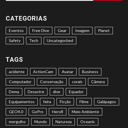
por:
CATEGORIAS
Eventos
Free Dive
Gear
Imagem
Planet
Safety
Tech
Uncategorized
TAGS
acidente
ActionCam
Avatar
Business
Computador
Conservação
corais
Câmera
Dema
Desastre
dive
Equador
Equipamentos
feira
Ficção
Filme
Galápagos
GEO4.0
GoPro
Hero8
Meio Ambiente
mergulho
Mundo
Natureza
Oceanic