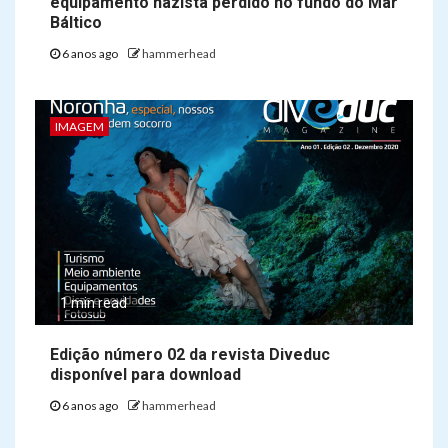
equipamento nazista perdido no fundo do Mar
Báltico
6 anos ago
hammerhead
IMAGEM
1 min read
Edição número 02 da revista Diveduc
disponível para download
6 anos ago
hammerhead