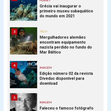
PLANET
Grécia vai inaugurar o
primeiro museu subaquático
do mundo em 2021
3
TECH
Mergulhadores alemães
encontram equipamento
nazista perdido no fundo do
Mar Báltico
4
IMAGEM
Edição número 02 da revista
Diveduc disponível para
download
5
IMAGEM
Faleceu o famoso fotógrafo