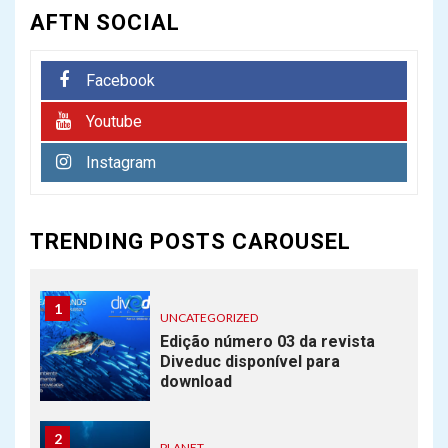
AFTN SOCIAL
6
FREE DIVE
Facebook
Eslovena Alenka Artnik
quebra recorde mundial de
Youtube
mergulho livre
Instagram
7
PLANET
Novo Recife de coral é
TRENDING POSTS CAROUSEL
descoberto na Austrália
1
UNCATEGORIZED
Edição número 03 da revista
Diveduc disponível para
download
2
PLANET