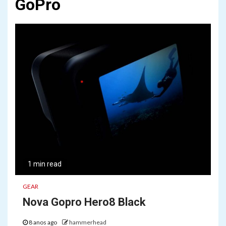
GoPro
1 min read
GEAR
Nova Gopro Hero8 Black
8 anos ago
hammerhead