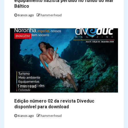
equipamento nazista perdido no fundo do Mar
Báltico
6 anos ago
hammerhead
IMAGEM
1 min read
Edição número 02 da revista Diveduc
disponível para download
6 anos ago
hammerhead