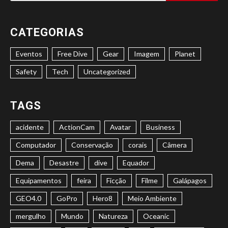
por:
CATEGORIAS
Eventos
Free Dive
Gear
Imagem
Planet
Safety
Tech
Uncategorized
TAGS
acidente
ActionCam
Avatar
Business
Computador
Conservação
corais
Câmera
Dema
Desastre
dive
Equador
Equipamentos
feira
Ficção
Filme
Galápagos
GEO4.0
GoPro
Hero8
Meio Ambiente
mergulho
Mundo
Natureza
Oceanic