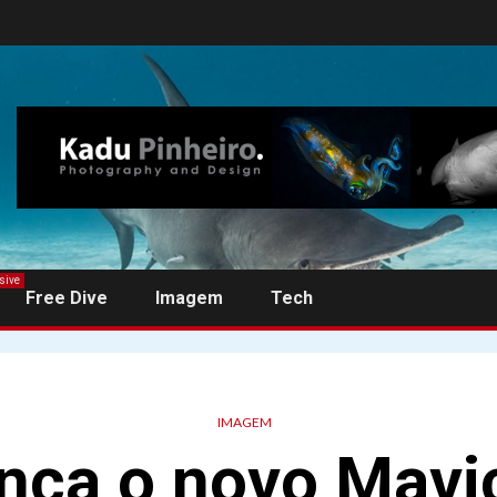
sive
Free Dive
Imagem
Tech
IMAGEM
ança o novo Mavic