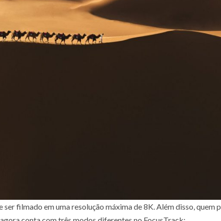
de ser filmado em uma resolução máxima de 8K. Além disso, quem p
, agora conta com três modos diferentes no FocusTrack: