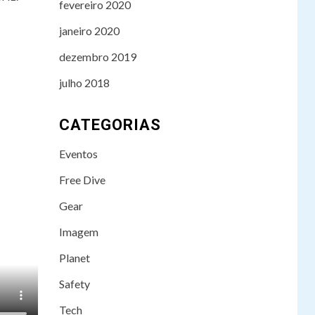
fevereiro 2020
janeiro 2020
dezembro 2019
julho 2018
CATEGORIAS
TECH
Mergulhadores
3
Eventos
alemães encontram
equipamento
Free Dive
nazista perdido no
fundo do Mar
Gear
Báltico
Imagem
IMAGEM
4
Planet
Edição número 02
da revista Diveduc
Safety
disponível para
download
Tech