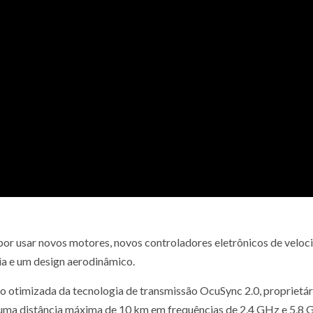
por usar novos motores, novos controladores eletrônicos de veloc
ria e um design aerodinâmico.
 otimizada da tecnologia de transmissão OcuSync 2.0, proprietár
a uma distância máxima de 10 km em frequências de 2,4 GHz e 5,8 