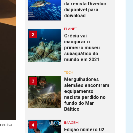
da revista Diveduc
disponível para
download
PLANET
2
Grécia vai
inaugurar o
primeiro museu
subaquático do
mundo em 2021
TECH
Mergulhadores
3
alemães encontram
equipamento
nazista perdido no
fundo do Mar
Báltico
IMAGEM
recisa
4
Edição número 02