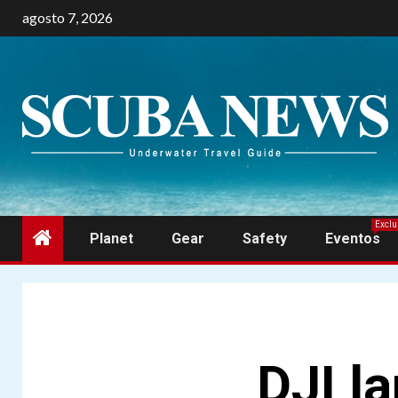
Skip
agosto 7, 2026
to
content
Exclu
Planet
Gear
Safety
Eventos
DJI l