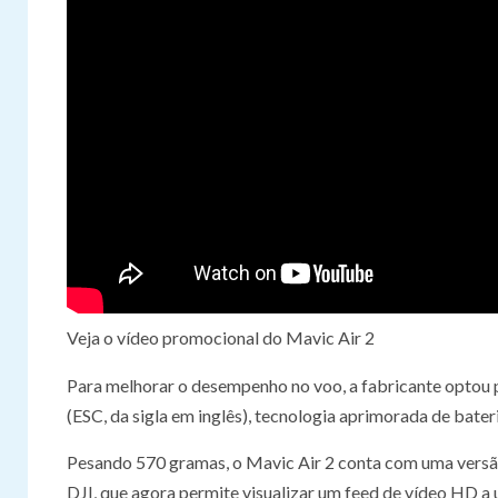
Veja o vídeo promocional do Mavic Air 2
Para melhorar o desempenho no voo, a fabricante optou 
(ESC, da sigla em inglês), tecnologia aprimorada de bate
Pesando 570 gramas, o Mavic Air 2 conta com uma versão
DJI, que agora permite visualizar um feed de vídeo HD 