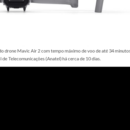
 do drone Mavic Air 2 com tempo máximo de voo de até 34 minuto
 de Telecomunicações (Anatel) há cerca de 10 dias.