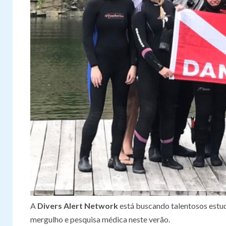
A
Divers Alert Network
está buscando talentosos estu
mergulho e pesquisa médica neste verão.