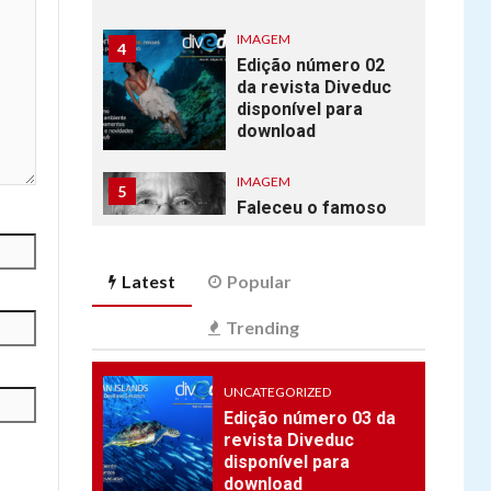
IMAGEM
4
Edição número 02
da revista Diveduc
disponível para
download
IMAGEM
5
Faleceu o famoso
fotógrafo
submarino Ernie
Brooks.
Latest
Popular
FREE DIVE
Trending
6
Eslovena Alenka
Artnik quebra
UNCATEGORIZED
recorde mundial de
mergulho livre
Edição número 03 da
revista Diveduc
disponível para
7
PLANET
download