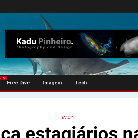
sive
Free Dive
Imagem
Tech
SAFETY
a estagiários n