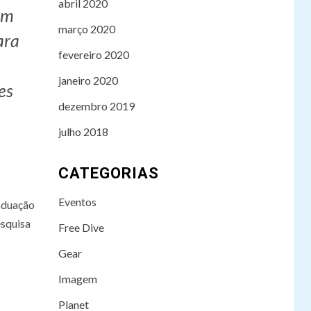
abril 2020
em
março 2020
ara
fevereiro 2020
janeiro 2020
es
dezembro 2019
julho 2018
CATEGORIAS
TECH
Mergulhadores
3
Eventos
alemães encontram
aduação
equipamento
esquisa
Free Dive
nazista perdido no
fundo do Mar
Gear
Báltico
Imagem
IMAGEM
4
Planet
Edição número 02