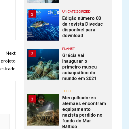
UNCATEGORIZED
1
Edição número 03
da revista Diveduc
disponível para
download
PLANET
Next
2
Grécia vai
 projeto
inaugurar o
primeiro museu
estrado
subaquático do
mundo em 2021
TECH
Mergulhadores
3
alemães encontram
equipamento
nazista perdido no
fundo do Mar
Báltico