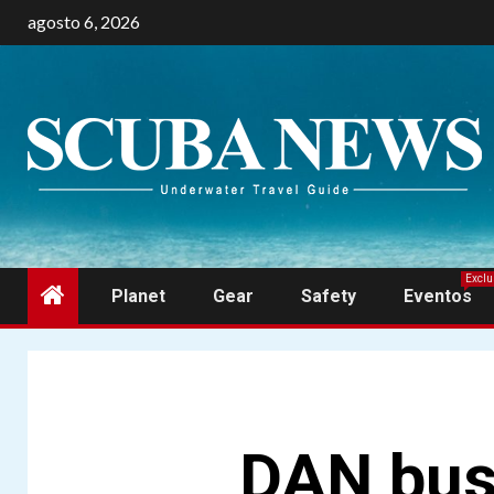
Skip
agosto 6, 2026
to
content
Exclu
Planet
Gear
Safety
Eventos
DAN busc