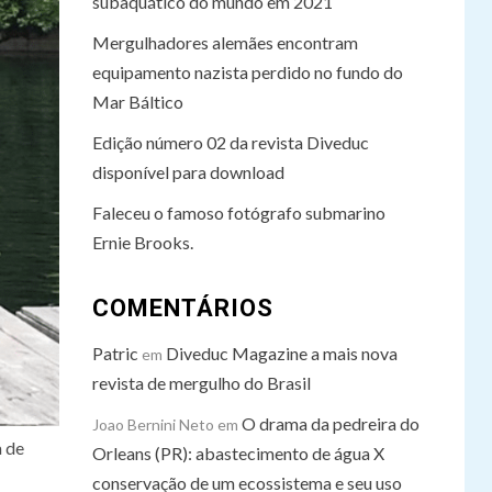
subaquático do mundo em 2021
Mergulhadores alemães encontram
equipamento nazista perdido no fundo do
Mar Báltico
Edição número 02 da revista Diveduc
disponível para download
Faleceu o famoso fotógrafo submarino
Ernie Brooks.
COMENTÁRIOS
Patric
Diveduc Magazine a mais nova
em
revista de mergulho do Brasil
O drama da pedreira do
Joao Bernini Neto
em
a de
Orleans (PR): abastecimento de água X
conservação de um ecossistema e seu uso